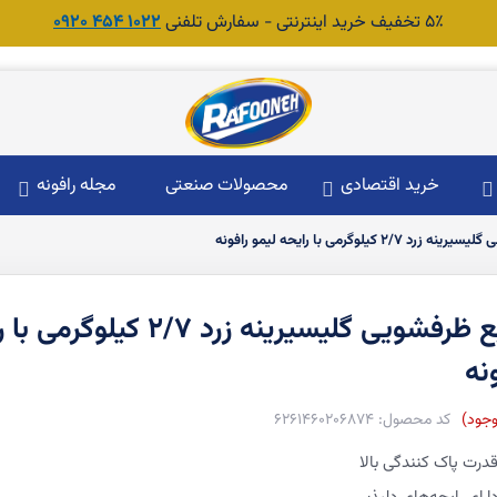
۵٪ تخفیف خرید اینترنتی - سفارش تلفنی
1022 454 0920
خرید اقتصادی
محصولات صنعتی
مجله رافونه
۲/۷ کیلوگرمی با رایحه لیمو رافونه
مایع ظرفشویی گلیسیرینه زرد ۲/۷ 
نه
وجود
6261460206874
درت پاک کنندگی بالا