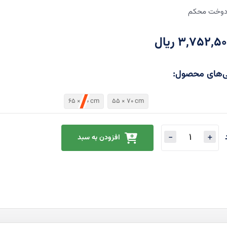
وخت محکم
3,752,5 ریال
65 × 80 cm
55 × 70 cm
افزودن به سبد