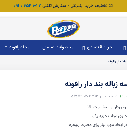
۵٪ تخفیف خرید اینترنتی - سفارش تلفنی
1022 454 0920
خرید اقتصادی
محصولات صنعتی
مجله رافونه
ند دار رافونه
 زباله بند دار رافونه
ود
06261460203392
رخورداری از مقاومت بالا
اوی مواد تجزیه پذیر
ر ابعاد مورد نیاز برای مصرف روزمره