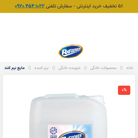
۵٪ تخفیف خرید اینترنتی - سفارش تلفنی
1022 454 0920
جست‌وجو
سبد
مایع نرم کننده حوله و لباس
خانه
محصولات خانگی
شوینده خانگی
نرم کننده
0%