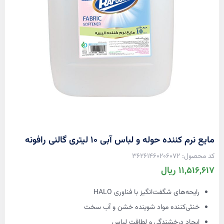
مایع نرم کننده حوله و لباس آبی ۱۰ لیتری گالنی رافونه
36261460206072
11,516,617 ریال
رایحه‌های شگفت‌انگیز با فناوری HALO
خنثی‌کننده مواد شوینده خشن و آب سخت
ایجاد درخشندگی و لطافت لباس