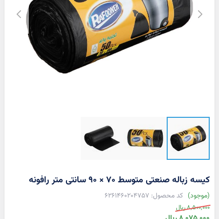
کیسه زباله صنعتی متوسط 70 × 90 سانتی متر رافونه
موجود
6261460204757
قیمت
8,500,000 ریال
عادی
قیمت
8,075,000 ریال