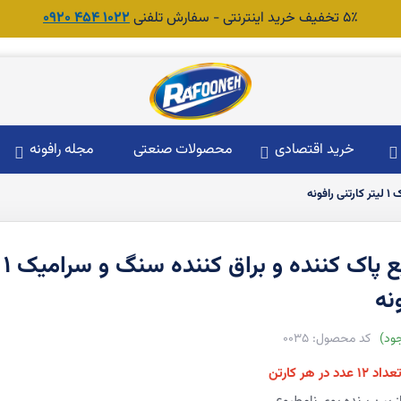
۵٪ تخفیف خرید اینترنتی - سفارش تلفنی
1022 454 0920
خرید اقتصادی
محصولات صنعتی
مجله رافونه
ونه
ما
نه
ود
0035
عداد ۱۲ عدد در هر کارتن