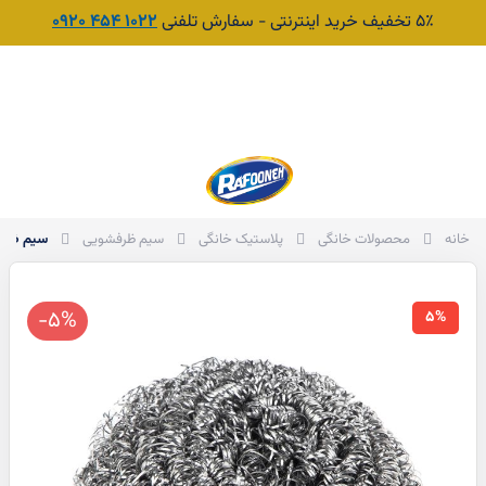
۵٪ تخفیف خرید اینترنتی - سفارش تلفنی
1022 454 0920
جست‌وجو
سبد
سیم ظرفش
خانه
محصولات خانگی
پلاستیک خانگی
سیم ظرفشویی
-5%
5%