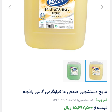
مایع دستشویی صدفی ۱۰ کیلوگرمی گالنی رافونه
موجود
106261460200568
15,697,500 ریال
از