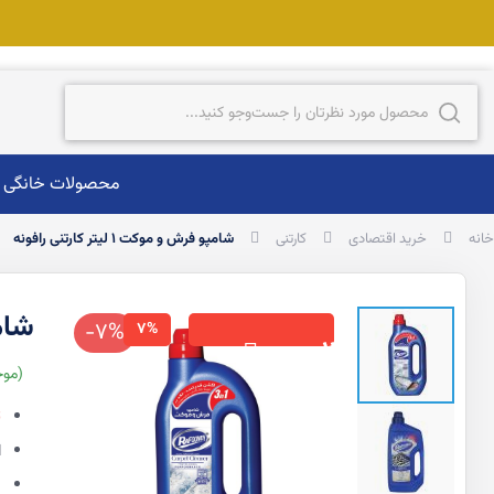
ست‌وجو
جست‌وجو
محصولات خانگی
خانه
خرید اقتصادی
کارتنی
شامپو فرش و موکت 1 لیتر کارتنی رافونه
شامپو 
-7%
7%
×
12
موج
ت
ا
پ