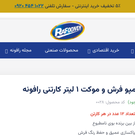
۵٪ تخفیف خرید اینترنتی - سفارش تلفنی
1022 454 0920
خرید اقتصادی
محصولات صنعتی
مجله رافونه
فرش و موکت 1 لیتر کارتنی رافونه
ود
0028
عداد ۱۲ عدد در هر کارتن
ز بین برنده بوی نامطبوع
اکسازی عمیق و حفظ رنگ فرش