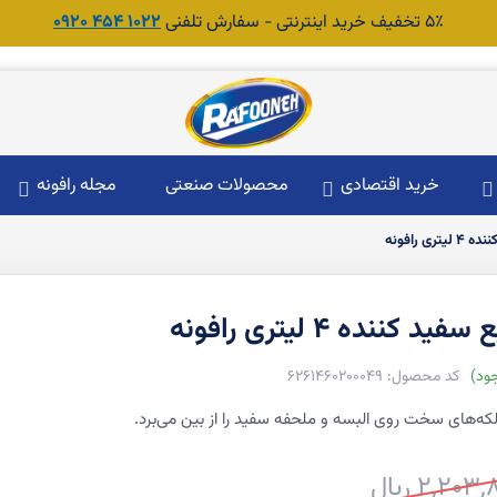
۵٪ تخفیف خرید اینترنتی - سفارش تلفنی
1022 454 0920
خرید اقتصادی
محصولات صنعتی
مجله رافونه
ری رافونه
فید کننده ۴ لیتری رافونه
ود
6261460200049
که‌های سخت روی البسه و ملحفه سفید را از بین می‌برد.
2,20 ریال
ت