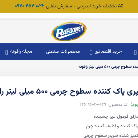
۵٪ تخفیف خرید اینترنتی - سفارش تلفنی
1022 454 0920
خرید اقتصادی
محصولات صنعتی
مجله رافونه
 چرمی ۵۰۰ میلی لیتر رافونه
 پاک کننده سطوح چرمی ۵۰۰ میلی لیتر رافونه
ود
6261460200629
ارای فرمول غیر چسبنده
اک کننده و لطیف کننده چرم
میز کننده سریع سطوح چرمی