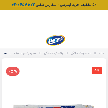
۵٪ تخفیف خرید اینترنتی - سفارش تلفنی
1022 454 0920
جست‌وجو
سبد
سفره 
خانه
محصولات خانگی
پلاستیک خانگی
سفره یک‌بار مصرف
-5%
5%