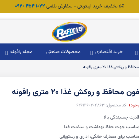
۵٪ تخفیف خرید اینترنتی - سفارش تلفنی
1022 454 0920
خرید اقتصادی
محصولات صنعتی
مجله رافونه
ظ و روکش غذا ۲۰ متری رافونه
ن محافظ و روکش غذا ۲۰ متری رافونه
وجود
6261460204863
درت چسبندگی بالا
ناسب جهت حفظ بهداشت و سلامت غذا
ناسب برای مصارف خانگی، اداری و رستورانی