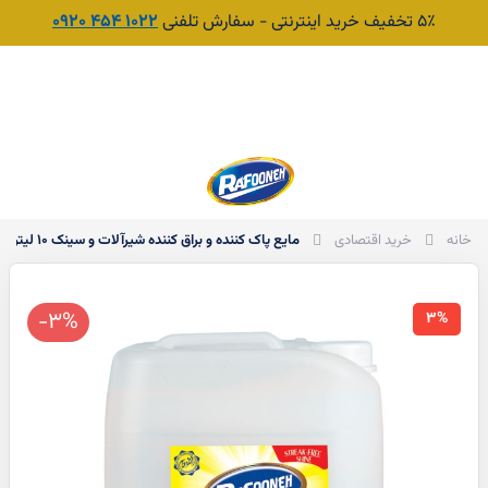
۵٪ تخفیف خرید اینترنتی - سفارش تلفنی
1022 454 0920
جست‌وجو
سبد
مایع پاک کننده و براق کننده شیرآلات و سینک 10 لیتری گالنی عمده رافونه
خانه
خرید اقتصادی
-3%
3%