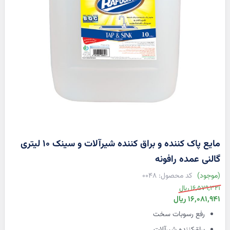
مایع پاک کننده و براق کننده شیرآلات و سینک 10 لیتری
گالنی عمده رافونه
موجود
0048
قیمت
16,579,321 ریال
عادی
قیمت
16,081,941 ریال
ویژه
رفع رسوبات سخت