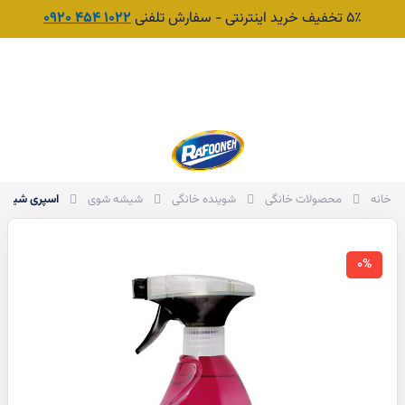
۵٪ تخفیف خرید اینترنتی - سفارش تلفنی
1022 454 0920
جست‌وجو
سبد
اسپری شیشه پاک کن ض
خانه
محصولات خانگی
شوینده خانگی
شیشه شوی
0%